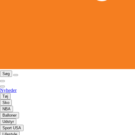
Søg
Nyheder
Tøj
Sko
NBA
Balloner
Udstyr
Sport USA
Lifestyle