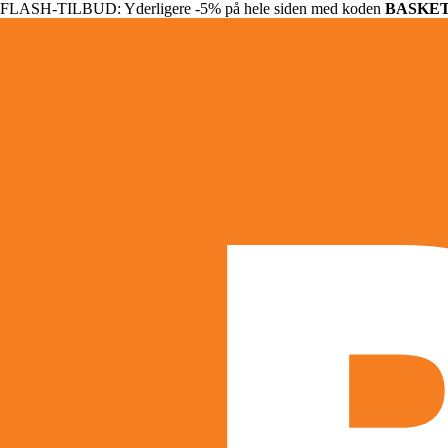
FLASH-TILBUD: Yderligere -5% på hele siden med koden
BASKE