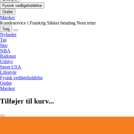
Fysisk vedligeholdelse
Outlet
Mærker
Kundeservice i Frankrig
Sikker betaling
Nem retur
Søg
Nyheder
Tøj
Sko
NBA
Balloner
Udstyr
Sport USA
Lifestyle
Fysisk vedligeholdelse
Outlet
Mærker
Tilføjer til kurv...