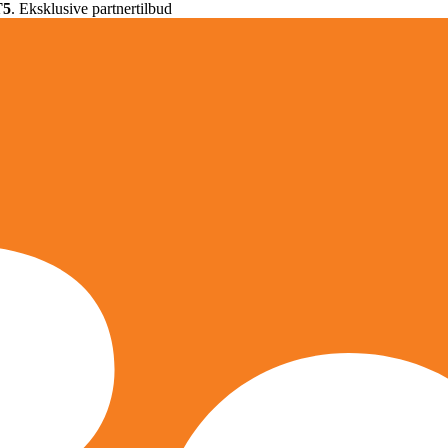
T5
. Eksklusive partnertilbud