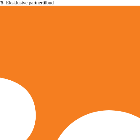
T5
. Eksklusive partnertilbud