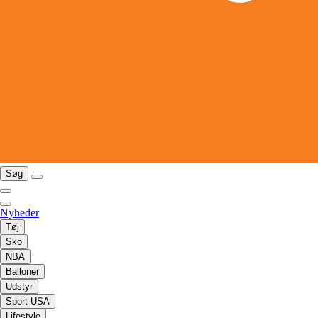
Søg
Nyheder
Tøj
Sko
NBA
Balloner
Udstyr
Sport USA
Lifestyle