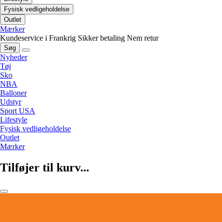
Fysisk vedligeholdelse
Outlet
Mærker
Kundeservice i Frankrig
Sikker betaling
Nem retur
Søg
Nyheder
Tøj
Sko
NBA
Balloner
Udstyr
Sport USA
Lifestyle
Fysisk vedligeholdelse
Outlet
Mærker
Tilføjer til kurv...