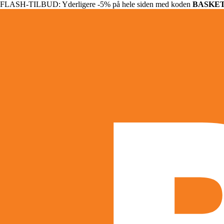
FLASH-TILBUD: Yderligere -5% på hele siden med koden
BASKE