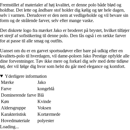
Fremstillet af materialer af høj kvalitet, er denne polo både blød og
holdbar. Det lette og åndbare stof holder dig kølig og tør hele dagen,
selv i varmen. Derudover er den nem at vedligeholde og vil bevare sin
form og de strålende farver, selv efter mange vaske.
Det diskrete logo fra mærket Jako er broderet på brystet, hvilket tilføjer
et strejf af sofistikering til denne polo. Den fås også i en række farver
for at passe til alle smag og outfits.
Uanset om du er en garvet sportsudøver eller bare på udkig efter en
kvalitets-polo til hverdagen, vil dame-poloen Jako Prestige opfylde alle
dine forventninger. Tøv ikke mere og forkæl dig selv med dette tidløse
tøj, der vil følge dig hvor som helst du går med elegance og komfort.
Yderligere information
Mærke
Jako
Farve
kongeblå
Dominerende farve
Blå
Køn
Kvinde
Aldersgruppe
Voksen
Karakteristisk
Kortærmede
Hovedmateriale
polyester
Loading...