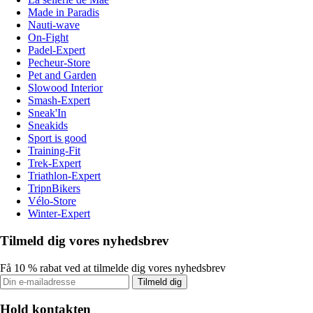
Made in Paradis
Nauti-wave
On-Fight
Padel-Expert
Pecheur-Store
Pet and Garden
Slowood Interior
Smash-Expert
Sneak'In
Sneakids
Sport is good
Training-Fit
Trek-Expert
Triathlon-Expert
TripnBikers
Vélo-Store
Winter-Expert
Tilmeld dig vores nyhedsbrev
Få 10 % rabat ved at tilmelde dig vores nyhedsbrev
Tilmeld dig
Hold kontakten