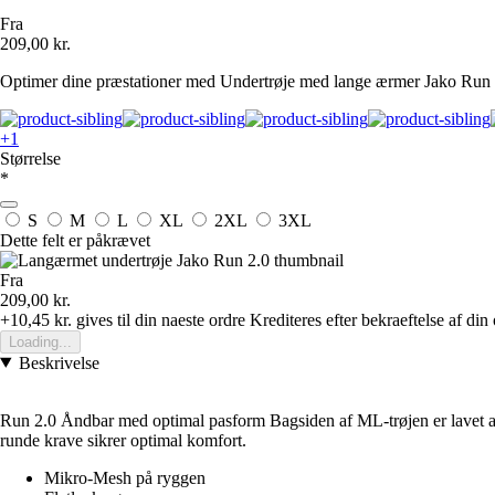
Fra
209,00 kr.
Optimer dine præstationer med Undertrøje med lange ærmer Jako Run 2.
+1
Størrelse
*
S
M
L
XL
2XL
3XL
Dette felt er påkrævet
Fra
209,00 kr.
+10,45 kr.
gives til din naeste ordre
Krediteres efter bekraeftelse af din
Loading...
Beskrivelse
Run 2.0 Åndbar med optimal pasform
Bagsiden af ML-trøjen er lavet a
runde krave sikrer optimal komfort.
Mikro-Mesh på ryggen