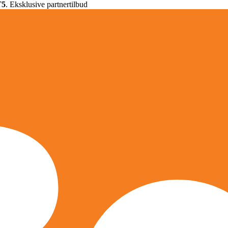
T5
. Eksklusive partnertilbud