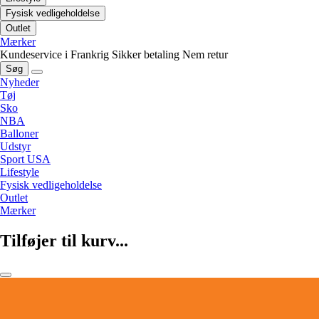
Fysisk vedligeholdelse
Outlet
Mærker
Kundeservice i Frankrig
Sikker betaling
Nem retur
Søg
Nyheder
Tøj
Sko
NBA
Balloner
Udstyr
Sport USA
Lifestyle
Fysisk vedligeholdelse
Outlet
Mærker
Tilføjer til kurv...