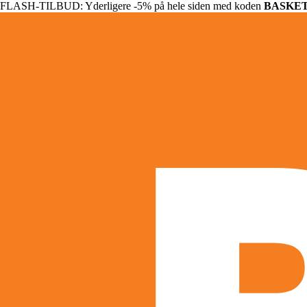
FLASH-TILBUD: Yderligere -5% på hele siden med koden
BASKE