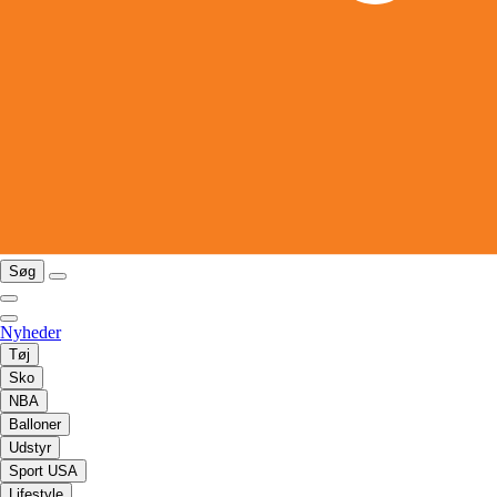
Søg
Nyheder
Tøj
Sko
NBA
Balloner
Udstyr
Sport USA
Lifestyle