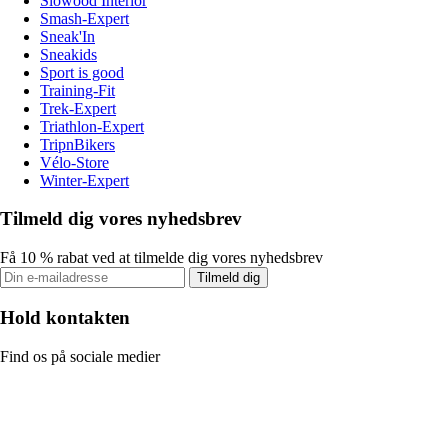
Slowood Interior
Smash-Expert
Sneak'In
Sneakids
Sport is good
Training-Fit
Trek-Expert
Triathlon-Expert
TripnBikers
Vélo-Store
Winter-Expert
Tilmeld dig vores nyhedsbrev
Få 10 % rabat ved at tilmelde dig vores nyhedsbrev
Tilmeld dig
Hold kontakten
Find os på sociale medier