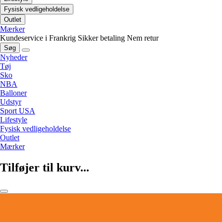
Fysisk vedligeholdelse
Outlet
Mærker
Kundeservice i Frankrig
Sikker betaling
Nem retur
Søg
Nyheder
Tøj
Sko
NBA
Balloner
Udstyr
Sport USA
Lifestyle
Fysisk vedligeholdelse
Outlet
Mærker
Tilføjer til kurv...