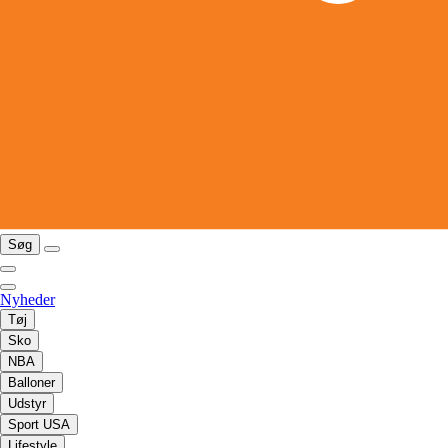
Søg
Nyheder
Tøj
Sko
NBA
Balloner
Udstyr
Sport USA
Lifestyle