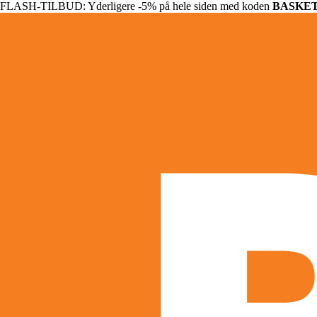
FLASH-TILBUD: Yderligere -5% på hele siden med koden
BASKE