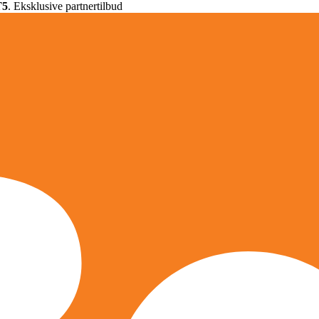
T5
. Eksklusive partnertilbud