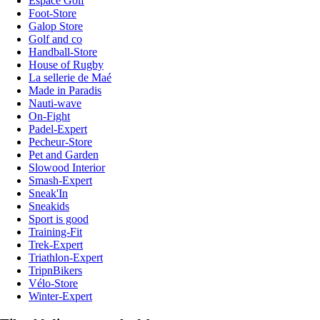
Espace Golf
Foot-Store
Galop Store
Golf and co
Handball-Store
House of Rugby
La sellerie de Maé
Made in Paradis
Nauti-wave
On-Fight
Padel-Expert
Pecheur-Store
Pet and Garden
Slowood Interior
Smash-Expert
Sneak'In
Sneakids
Sport is good
Training-Fit
Trek-Expert
Triathlon-Expert
TripnBikers
Vélo-Store
Winter-Expert