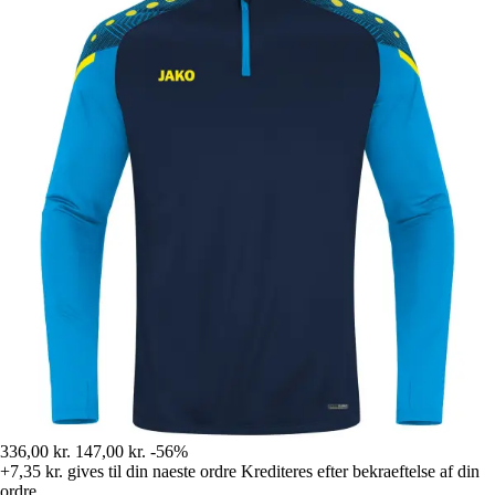
336,00 kr.
147,00 kr.
-56%
+7,35 kr.
gives til din naeste ordre
Krediteres efter bekraeftelse af din
ordre