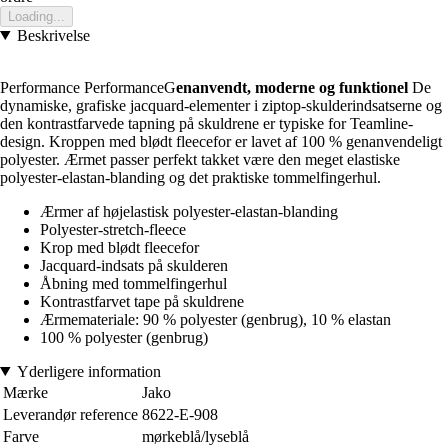
Loading...
Beskrivelse
Performance PerformanceG
enanvendt, moderne og funktionel
De
dynamiske, grafiske jacquard-elementer i ziptop-skulderindsatserne og
den kontrastfarvede tapning på skuldrene er typiske for Teamline-
design. Kroppen med blødt fleecefor er lavet af 100 % genanvendeligt
polyester. Ærmet passer perfekt takket være den meget elastiske
polyester-elastan-blanding og det praktiske tommelfingerhul.
Ærmer af højelastisk polyester-elastan-blanding
Polyester-stretch-fleece
Krop med blødt fleecefor
Jacquard-indsats på skulderen
Åbning med tommelfingerhul
Kontrastfarvet tape på skuldrene
Ærmemateriale: 90 % polyester (genbrug), 10 % elastan
100 % polyester (genbrug)
Yderligere information
Mærke
Jako
Leverandør reference
8622-E-908
Farve
mørkeblå/lyseblå