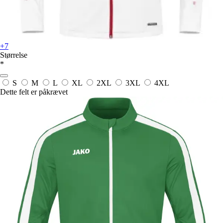
+7
Størrelse
*
S
M
L
XL
2XL
3XL
4XL
Dette felt er påkrævet