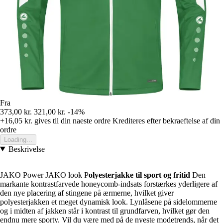
Fra
373,00 kr.
321,00 kr.
-14%
+16,05 kr.
gives til din naeste ordre
Krediteres efter bekraeftelse af din
ordre
Loading...
Beskrivelse
JAKO Power JAKO look P
olyesterjakke til sport og fritid
Den
markante kontrastfarvede honeycomb-indsats forstærkes yderligere af
den nye placering af stingene på ærmerne, hvilket giver
polyesterjakken et meget dynamisk look. Lynlåsene på sidelommerne
og i midten af jakken står i kontrast til grundfarven, hvilket gør den
endnu mere sporty. Vil du være med på de nyeste modetrends, når det