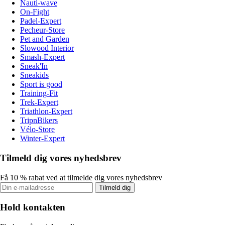
Nauti-wave
On-Fight
Padel-Expert
Pecheur-Store
Pet and Garden
Slowood Interior
Smash-Expert
Sneak'In
Sneakids
Sport is good
Training-Fit
Trek-Expert
Triathlon-Expert
TripnBikers
Vélo-Store
Winter-Expert
Tilmeld dig vores nyhedsbrev
Få 10 % rabat ved at tilmelde dig vores nyhedsbrev
Tilmeld dig
Hold kontakten