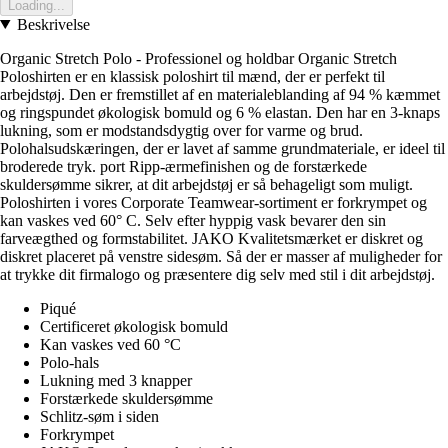
Loading...
Beskrivelse
Organic Stretch Polo - Professionel og holdbar Organic Stretch
Poloshirten er en klassisk poloshirt til mænd, der er perfekt til
arbejdstøj. Den er fremstillet af en materialeblanding af 94 % kæmmet
og ringspundet økologisk bomuld og 6 % elastan. Den har en 3-knaps
lukning, som er modstandsdygtig over for varme og brud.
Polohalsudskæringen, der er lavet af samme grundmateriale, er ideel til
broderede tryk. port Ripp-ærmefinishen og de forstærkede
skuldersømme sikrer, at dit arbejdstøj er så behageligt som muligt.
Poloshirten i vores Corporate Teamwear-sortiment er forkrympet og
kan vaskes ved 60° C. Selv efter hyppig vask bevarer den sin
farveægthed og formstabilitet. JAKO Kvalitetsmærket er diskret og
diskret placeret på venstre sidesøm. Så der er masser af muligheder for
at trykke dit firmalogo og præsentere dig selv med stil i dit arbejdstøj.
Piqué
Certificeret økologisk bomuld
Kan vaskes ved 60 °C
Polo-hals
Lukning med 3 knapper
Forstærkede skuldersømme
Schlitz-søm i siden
Forkrympet