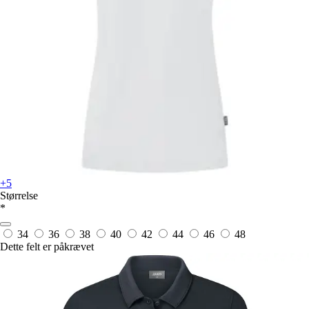
+5
Størrelse
*
34
36
38
40
42
44
46
48
Dette felt er påkrævet