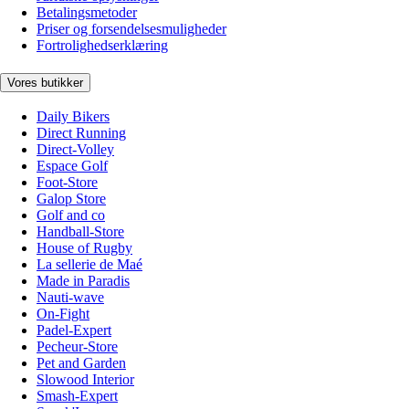
Betalingsmetoder
Priser og forsendelsesmuligheder
Fortrolighedserklæring
Vores butikker
Daily Bikers
Direct Running
Direct-Volley
Espace Golf
Foot-Store
Galop Store
Golf and co
Handball-Store
House of Rugby
La sellerie de Maé
Made in Paradis
Nauti-wave
On-Fight
Padel-Expert
Pecheur-Store
Pet and Garden
Slowood Interior
Smash-Expert