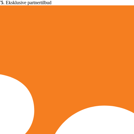
T5
. Eksklusive partnertilbud