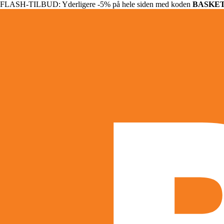
FLASH-TILBUD: Yderligere -5% på hele siden med koden
BASKE