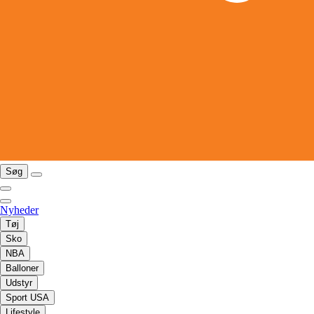
Søg
Nyheder
Tøj
Sko
NBA
Balloner
Udstyr
Sport USA
Lifestyle