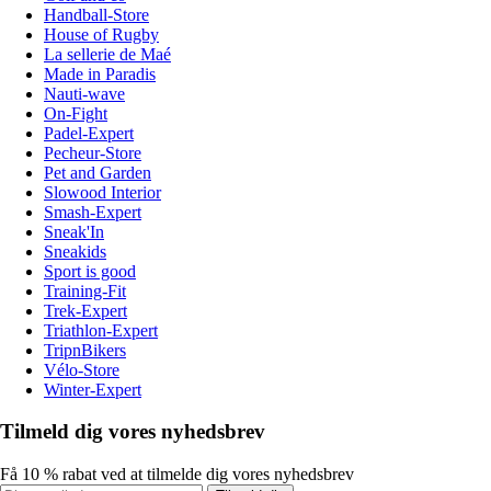
Handball-Store
House of Rugby
La sellerie de Maé
Made in Paradis
Nauti-wave
On-Fight
Padel-Expert
Pecheur-Store
Pet and Garden
Slowood Interior
Smash-Expert
Sneak'In
Sneakids
Sport is good
Training-Fit
Trek-Expert
Triathlon-Expert
TripnBikers
Vélo-Store
Winter-Expert
Tilmeld dig vores nyhedsbrev
Få 10 % rabat ved at tilmelde dig vores nyhedsbrev