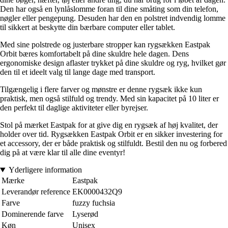
Den har også en lynlåslomme foran til dine småting som din telefon,
nøgler eller pengepung. Desuden har den en polstret indvendig lomme
til sikkert at beskytte din bærbare computer eller tablet.
Med sine polstrede og justerbare stropper kan rygsækken Eastpak
Orbit bæres komfortabelt på dine skuldre hele dagen. Dens
ergonomiske design aflaster trykket på dine skuldre og ryg, hvilket gør
den til et ideelt valg til lange dage med transport.
Tilgængelig i flere farver og mønstre er denne rygsæk ikke kun
praktisk, men også stilfuld og trendy. Med sin kapacitet på 10 liter er
den perfekt til daglige aktiviteter eller byrejser.
Stol på mærket Eastpak for at give dig en rygsæk af høj kvalitet, der
holder over tid. Rygsækken Eastpak Orbit er en sikker investering for
et accessory, der er både praktisk og stilfuldt. Bestil den nu og forbered
dig på at være klar til alle dine eventyr!
Yderligere information
Mærke
Eastpak
Leverandør reference
EK0000432Q9
Farve
fuzzy fuchsia
Dominerende farve
Lyserød
Køn
Unisex