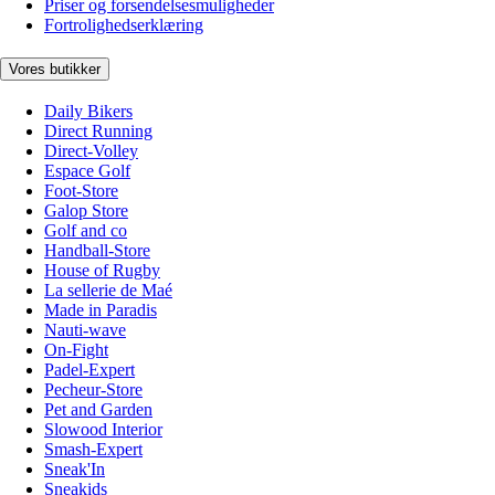
Priser og forsendelsesmuligheder
Fortrolighedserklæring
Vores butikker
Daily Bikers
Direct Running
Direct-Volley
Espace Golf
Foot-Store
Galop Store
Golf and co
Handball-Store
House of Rugby
La sellerie de Maé
Made in Paradis
Nauti-wave
On-Fight
Padel-Expert
Pecheur-Store
Pet and Garden
Slowood Interior
Smash-Expert
Sneak'In
Sneakids