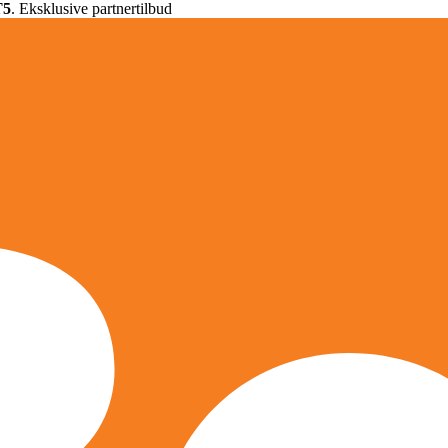
T5
. Eksklusive partnertilbud