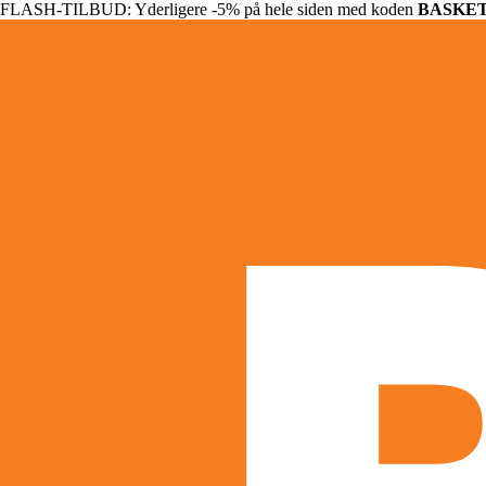
FLASH-TILBUD: Yderligere -5% på hele siden med koden
BASKE