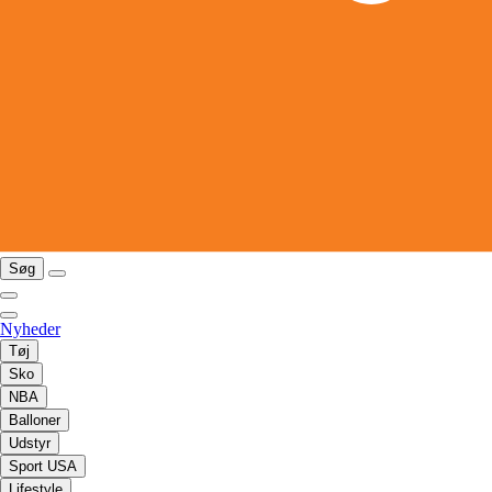
Søg
Nyheder
Tøj
Sko
NBA
Balloner
Udstyr
Sport USA
Lifestyle