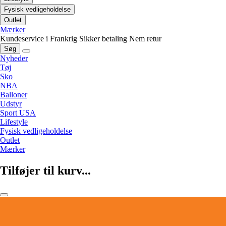
Fysisk vedligeholdelse
Outlet
Mærker
Kundeservice i Frankrig
Sikker betaling
Nem retur
Søg
Nyheder
Tøj
Sko
NBA
Balloner
Udstyr
Sport USA
Lifestyle
Fysisk vedligeholdelse
Outlet
Mærker
Tilføjer til kurv...