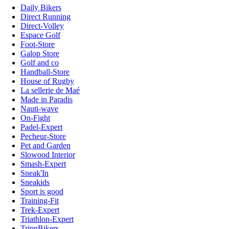
Daily Bikers
Direct Running
Direct-Volley
Espace Golf
Foot-Store
Galop Store
Golf and co
Handball-Store
House of Rugby
La sellerie de Maé
Made in Paradis
Nauti-wave
On-Fight
Padel-Expert
Pecheur-Store
Pet and Garden
Slowood Interior
Smash-Expert
Sneak'In
Sneakids
Sport is good
Training-Fit
Trek-Expert
Triathlon-Expert
TripnBikers