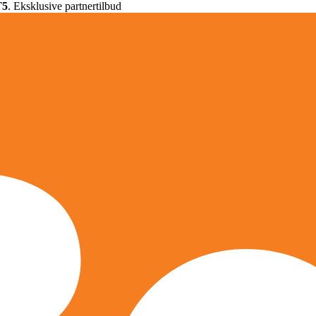
T5
. Eksklusive partnertilbud