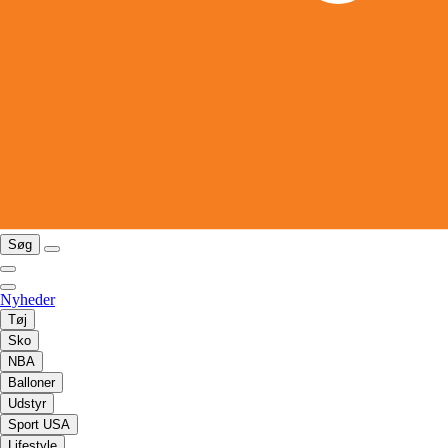
Søg
Nyheder
Tøj
Sko
NBA
Balloner
Udstyr
Sport USA
Lifestyle