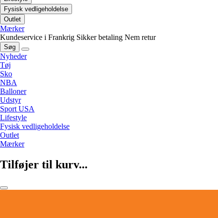
Fysisk vedligeholdelse
Outlet
Mærker
Kundeservice i Frankrig
Sikker betaling
Nem retur
Søg
Nyheder
Tøj
Sko
NBA
Balloner
Udstyr
Sport USA
Lifestyle
Fysisk vedligeholdelse
Outlet
Mærker
Tilføjer til kurv...