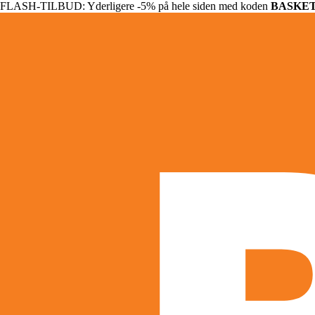
FLASH-TILBUD: Yderligere -5% på hele siden med koden
BASKE