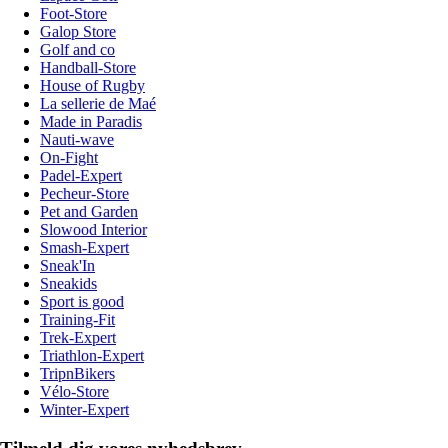
Foot-Store
Galop Store
Golf and co
Handball-Store
House of Rugby
La sellerie de Maé
Made in Paradis
Nauti-wave
On-Fight
Padel-Expert
Pecheur-Store
Pet and Garden
Slowood Interior
Smash-Expert
Sneak'In
Sneakids
Sport is good
Training-Fit
Trek-Expert
Triathlon-Expert
TripnBikers
Vélo-Store
Winter-Expert