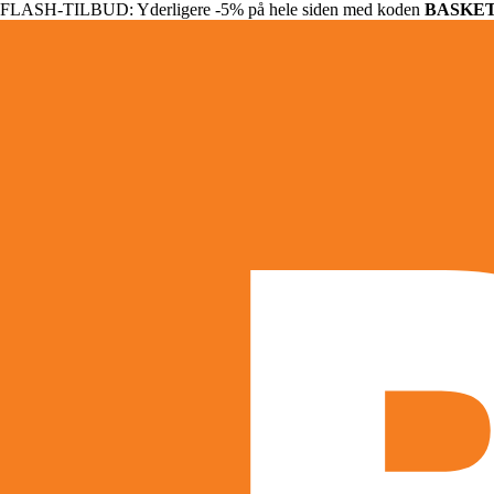
FLASH-TILBUD: Yderligere -5% på hele siden med koden
BASKE