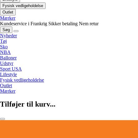
Fysisk vedligeholdelse
Outlet
Mærker
Kundeservice i Frankrig
Sikker betaling
Nem retur
Søg
Nyheder
Tøj
Sko
NBA
Balloner
Udstyr
Sport USA
Lifestyle
Fysisk vedligeholdelse
Outlet
Mærker
Tilføjer til kurv...