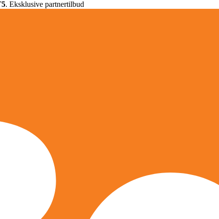
T5
. Eksklusive partnertilbud