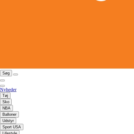
Søg
Nyheder
Tøj
Sko
NBA
Balloner
Udstyr
Sport USA
Lifestyle