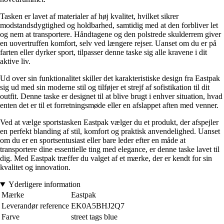
Tasken er lavet af materialer af høj kvalitet, hvilket sikrer
modstandsdygtighed og holdbarhed, samtidig med at den forbliver let
og nem at transportere. Håndtagene og den polstrede skulderrem giver
en uovertruffen komfort, selv ved længere rejser. Uanset om du er på
farten eller dyrker sport, tilpasser denne taske sig alle kravene i dit
aktive liv.
Ud over sin funktionalitet skiller det karakteristiske design fra Eastpak
sig ud med sin moderne stil og tilføjer et strejf af sofistikation til dit
outfit. Denne taske er designet til at blive brugt i enhver situation, hvad
enten det er til et forretningsmøde eller en afslappet aften med venner.
Ved at vælge sportstasken Eastpak vælger du et produkt, der afspejler
en perfekt blanding af stil, komfort og praktisk anvendelighed. Uanset
om du er en sportsentusiast eller bare leder efter en måde at
transportere dine essentielle ting med elegance, er denne taske lavet til
dig. Med Eastpak træffer du valget af et mærke, der er kendt for sin
kvalitet og innovation.
Yderligere information
Mærke
Eastpak
Leverandør reference
EK0A5BHJ2Q7
Farve
street tags blue