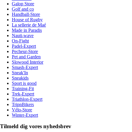
Galop Store
Golf and co
Handball-Store
House of Rugby
La sellerie de Maé
Made in Paradis
Nauti-wave
On-Fight
Padel-Expert
Pecheur-Store
Pet and Garden
Slowood Interior
Smash-Expert
Sneak'In
Sneakids
Sport is good
Training-Fit
Trek-Expert
Triathlon-Expert
TripnBikers
Vélo-Store
Winter-Expert
Tilmeld dig vores nyhedsbrev