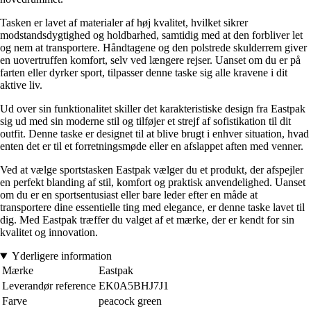
Tasken er lavet af materialer af høj kvalitet, hvilket sikrer
modstandsdygtighed og holdbarhed, samtidig med at den forbliver let
og nem at transportere. Håndtagene og den polstrede skulderrem giver
en uovertruffen komfort, selv ved længere rejser. Uanset om du er på
farten eller dyrker sport, tilpasser denne taske sig alle kravene i dit
aktive liv.
Ud over sin funktionalitet skiller det karakteristiske design fra Eastpak
sig ud med sin moderne stil og tilføjer et strejf af sofistikation til dit
outfit. Denne taske er designet til at blive brugt i enhver situation, hvad
enten det er til et forretningsmøde eller en afslappet aften med venner.
Ved at vælge sportstasken Eastpak vælger du et produkt, der afspejler
en perfekt blanding af stil, komfort og praktisk anvendelighed. Uanset
om du er en sportsentusiast eller bare leder efter en måde at
transportere dine essentielle ting med elegance, er denne taske lavet til
dig. Med Eastpak træffer du valget af et mærke, der er kendt for sin
kvalitet og innovation.
Yderligere information
Mærke
Eastpak
Leverandør reference
EK0A5BHJ7J1
Farve
peacock green