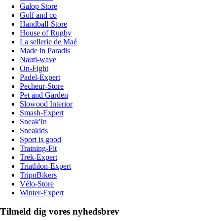
Galop Store
Golf and co
Handball-Store
House of Rugby
La sellerie de Maé
Made in Paradis
Nauti-wave
On-Fight
Padel-Expert
Pecheur-Store
Pet and Garden
Slowood Interior
Smash-Expert
Sneak'In
Sneakids
Sport is good
Training-Fit
Trek-Expert
Triathlon-Expert
TripnBikers
Vélo-Store
Winter-Expert
Tilmeld dig vores nyhedsbrev