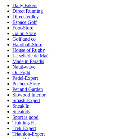
Daily Bikers
Direct Running
Direct-Volley
Espace Golf
Foot-Store
Galop Store
Golf and co
Handball-Store
House of Rugby
La sellerie de Maé
Made in Paradis
Nauti-wave
On-Fight
Padel-Expert
Pecheur-Store
Pet and Garden
Slowood Interior
Smash-Expert
Sneak'In
Sneakids
Sport is good
Training-Fit
Trek-Expert
Triathlon-Expert