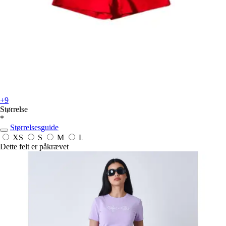
+9
Størrelse
*
Størrelsesguide
XS
S
M
L
Dette felt er påkrævet