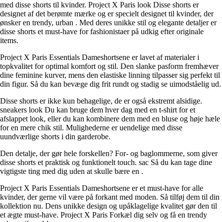
med disse shorts til kvinder. Project X Paris look Disse shorts er
designet af det berømte mærke og er specielt designet til kvinder, der
ønsker en trendy, urban . Med deres unikke stil og elegante detaljer er
disse shorts et must-have for fashionistaer på udkig efter originale
items.
Project X Paris Essentials Dameshortsene er lavet af materialer i
topkvalitet for optimal komfort og stil. Den slanke pasform fremhæver
dine feminine kurver, mens den elastiske linning tilpasser sig perfekt til
din figur. Så du kan bevæge dig frit rundt og stadig se uimodståelig ud.
Disse shorts er ikke kun behagelige, de er også ekstremt alsidige.
sneakers look Du kan bruge dem hver dag med en t-shirt for et
afslappet look, eller du kan kombinere dem med en bluse og høje hæle
for en mere chik stil. Mulighederne er uendelige med disse
uundværlige shorts i din garderobe.
Den detalje, der gør hele forskellen? For- og baglommerne, som giver
disse shorts et praktisk og funktionelt touch. sac Så du kan tage dine
vigtigste ting med dig uden at skulle bære en .
Project X Paris Essentials Dameshortsene er et must-have for alle
kvinder, der gerne vil være på forkant med moden. Så tilføj dem til din
kollektion nu. Dens unikke design og upåklagelige kvalitet gør den til
et ægte must-have. Project X Paris Forkæl dig selv og få en trendy