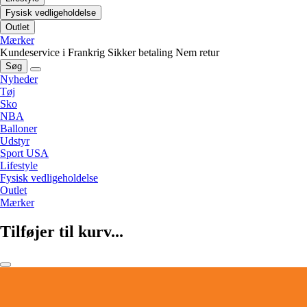
Fysisk vedligeholdelse
Outlet
Mærker
Kundeservice i Frankrig
Sikker betaling
Nem retur
Søg
Nyheder
Tøj
Sko
NBA
Balloner
Udstyr
Sport USA
Lifestyle
Fysisk vedligeholdelse
Outlet
Mærker
Tilføjer til kurv...