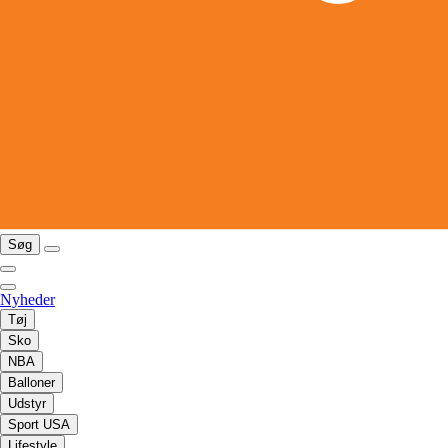
Søg
Nyheder
Tøj
Sko
NBA
Balloner
Udstyr
Sport USA
Lifestyle