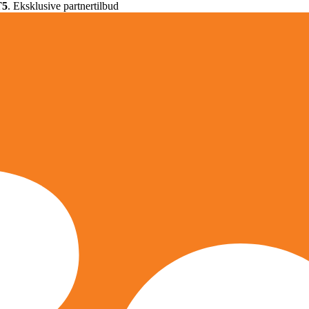
T5
. Eksklusive partnertilbud