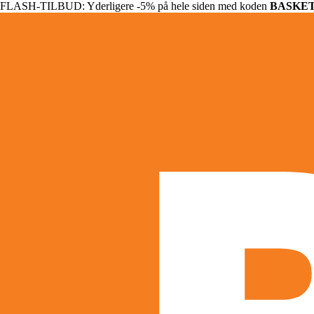
FLASH-TILBUD: Yderligere -5% på hele siden med koden
BASKE