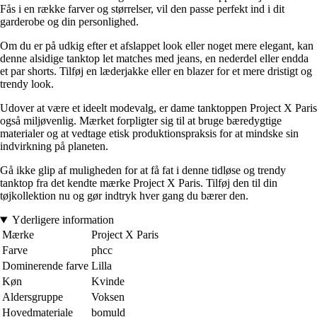
Fås i en række farver og størrelser, vil den passe perfekt ind i dit
garderobe og din personlighed.
Om du er på udkig efter et afslappet look eller noget mere elegant, kan
denne alsidige tanktop let matches med jeans, en nederdel eller endda
et par shorts. Tilføj en læderjakke eller en blazer for et mere dristigt og
trendy look.
Udover at være et ideelt modevalg, er dame tanktoppen Project X Paris
også miljøvenlig. Mærket forpligter sig til at bruge bæredygtige
materialer og at vedtage etisk produktionspraksis for at mindske sin
indvirkning på planeten.
Gå ikke glip af muligheden for at få fat i denne tidløse og trendy
tanktop fra det kendte mærke Project X Paris. Tilføj den til din
tøjkollektion nu og gør indtryk hver gang du bærer den.
Yderligere information
Mærke
Project X Paris
Farve
phcc
Dominerende farve
Lilla
Køn
Kvinde
Aldersgruppe
Voksen
Hovedmateriale
bomuld