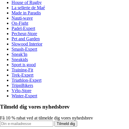
House of Rugby
La sellerie de Maé
Made in Paradis
Nauti-wave
On-Fight
Padel-Expert
Pecheur-Store
Pet and Garden
Slowood Interior
Smash-Expert
Sneak'In
Sneakids
Sport is good
Training-Fit
Trek-Expert
Triathlon-Expert
TripnBikers
Vélo-Store
Winter-Expert
Tilmeld dig vores nyhedsbrev
Få 10 % rabat ved at tilmelde dig vores nyhedsbrev
Tilmeld dig