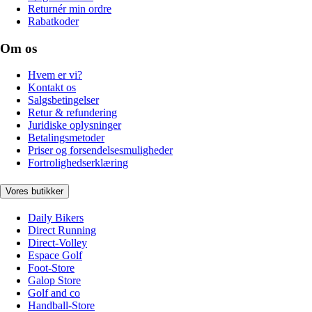
Returnér min ordre
Rabatkoder
Om os
Hvem er vi?
Kontakt os
Salgsbetingelser
Retur & refundering
Juridiske oplysninger
Betalingsmetoder
Priser og forsendelsesmuligheder
Fortrolighedserklæring
Vores butikker
Daily Bikers
Direct Running
Direct-Volley
Espace Golf
Foot-Store
Galop Store
Golf and co
Handball-Store