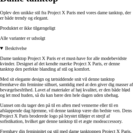
Oplev den unikke stil fra Project X Paris med vores dame tanktop, der
er både trendy og elegant.
Produktet er ikke tilgængeligt
Alle varianter er udsolgt
Beskrivelse
Dame tanktop Project X Paris er et must-have for alle modebevidste
kvinder. Designet af det kendte mærke Project X Paris, er denne
tanktop den perfekte blanding af stil og komfort.
Med sit elegante design og tætsiddende snit vil denne tanktop
fremhæve din feminine silhuet, samtidig med at den giver dig masser af
bevægelsesfrihed. Lavet af materialer af høj kvalitet, er den både blød
og let mod huden, så du kan bære den hele dagen uden ubehag.
Uanset om du tager den på til en aften med vennerne eller til en
afslappende dag hjemme, vil denne tanktop være din bedste ven. Dens
Project X Paris broderede logo på brystet tilføjer et strejf af
sofistikation, hvilket gør denne tanktop til et ægte modeaccessory.
Fremhæv din femininitet og stil med dame tanktoppen Project X Paris.