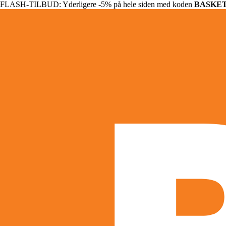
FLASH-TILBUD: Yderligere -5% på hele siden med koden
BASKE