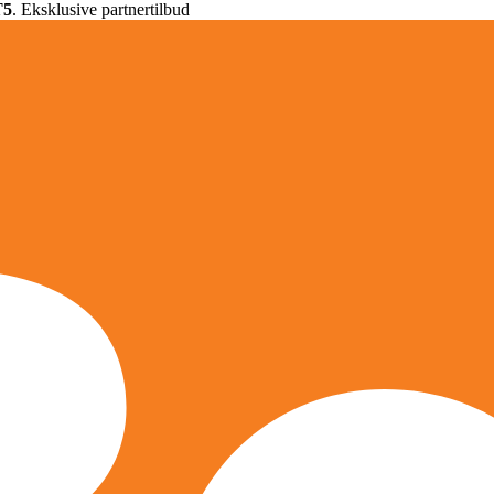
T5
. Eksklusive partnertilbud