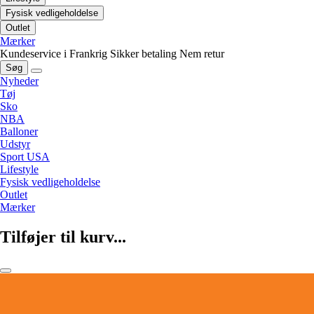
Fysisk vedligeholdelse
Outlet
Mærker
Kundeservice i Frankrig
Sikker betaling
Nem retur
Søg
Nyheder
Tøj
Sko
NBA
Balloner
Udstyr
Sport USA
Lifestyle
Fysisk vedligeholdelse
Outlet
Mærker
Tilføjer til kurv...