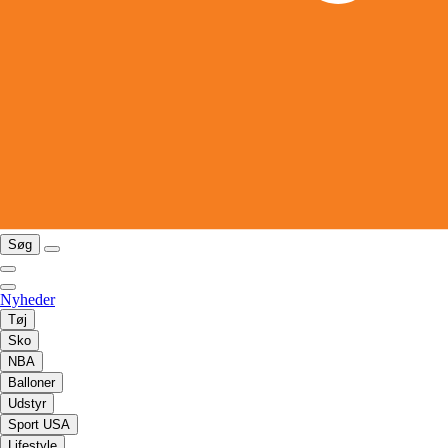
Søg
Nyheder
Tøj
Sko
NBA
Balloner
Udstyr
Sport USA
Lifestyle