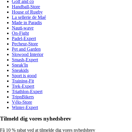
Golf and co
Handball-Store
House of Rugby
La sellerie de Maé
Made in Paradis
Nauti-wave
On-Fight
Padel-Expert
Pecheur-Store
Pet and Garden
Slowood Interior
Smash-Expert
Sneak'In
Sneakids
Sport is good
Training-Fit
Trek-Expert
Triathlon-Expert
TripnBikers
Vélo-Store
Winter-Expert
Tilmeld dig vores nyhedsbrev
Få 10 % rabat ved at tilmelde dig vores nyhedsbrev