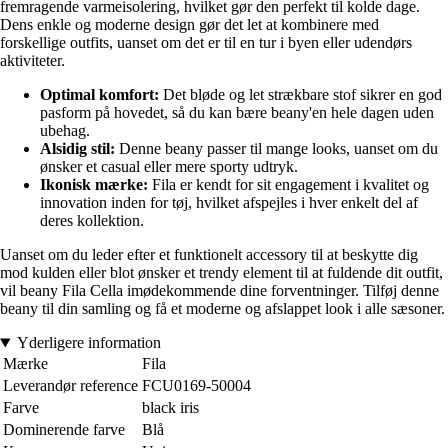
fremragende varmeisolering, hvilket gør den perfekt til kolde dage.
Dens enkle og moderne design gør det let at kombinere med
forskellige outfits, uanset om det er til en tur i byen eller udendørs
aktiviteter.
Optimal komfort:
Det bløde og let strækbare stof sikrer en god
pasform på hovedet, så du kan bære beany'en hele dagen uden
ubehag.
Alsidig stil:
Denne beany passer til mange looks, uanset om du
ønsker et casual eller mere sporty udtryk.
Ikonisk mærke:
Fila er kendt for sit engagement i kvalitet og
innovation inden for tøj, hvilket afspejles i hver enkelt del af
deres kollektion.
Uanset om du leder efter et funktionelt accessory til at beskytte dig
mod kulden eller blot ønsker et trendy element til at fuldende dit outfit,
vil beany Fila Cella imødekommende dine forventninger. Tilføj denne
beany til din samling og få et moderne og afslappet look i alle sæsoner.
Yderligere information
Mærke
Fila
Leverandør reference
FCU0169-50004
Farve
black iris
Dominerende farve
Blå