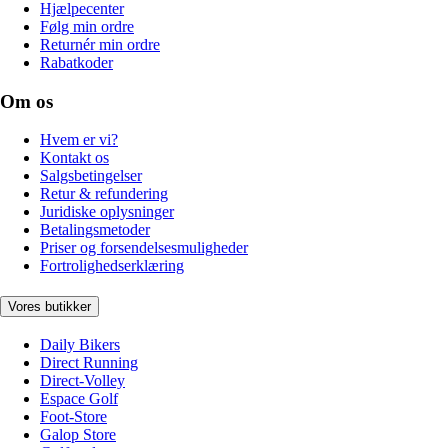
Hjælpecenter
Følg min ordre
Returnér min ordre
Rabatkoder
Om os
Hvem er vi?
Kontakt os
Salgsbetingelser
Retur & refundering
Juridiske oplysninger
Betalingsmetoder
Priser og forsendelsesmuligheder
Fortrolighedserklæring
Vores butikker
Daily Bikers
Direct Running
Direct-Volley
Espace Golf
Foot-Store
Galop Store