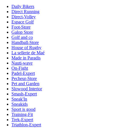
Daily Bikers
Direct Running
Direct-Volley
Espace Golf
Foot-Store
Galop Store
Golf and co
Handball-Store
House of Rugby
La sellerie de Maé
Made in Paradis
Nauti-wave
On-Fight
Padel-Expert
Pecheur-Store
Pet and Garden
Slowood Interior
Smash-Expert
Sneak'In
Sneakids
Sport is good
Training-Fit
Trek-Expert
Triathlon-Expert