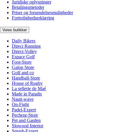
Juridiske oplysninger
Betalingsmetoder
Priser og forsendelsesmuligheder
Fortrolighedserklæring
Vores butikker
Daily Bikers
Direct Running
Direct-Volley
Espace Golf
Foot-Store
Galop Store
Golf and co
Handball-Store
House of Rugby
La sellerie de Maé
Made in Paradis
Nauti-wave
On-Fight
Padel-Expert
Pecheur-Store
Pet and Garden
Slowood Interior
Smash-Expert