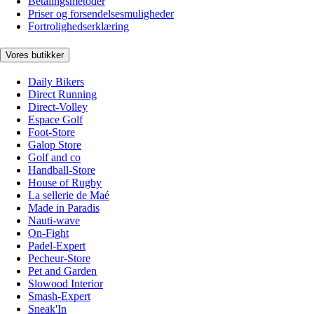
Betalingsmetoder
Priser og forsendelsesmuligheder
Fortrolighedserklæring
Vores butikker
Daily Bikers
Direct Running
Direct-Volley
Espace Golf
Foot-Store
Galop Store
Golf and co
Handball-Store
House of Rugby
La sellerie de Maé
Made in Paradis
Nauti-wave
On-Fight
Padel-Expert
Pecheur-Store
Pet and Garden
Slowood Interior
Smash-Expert
Sneak'In