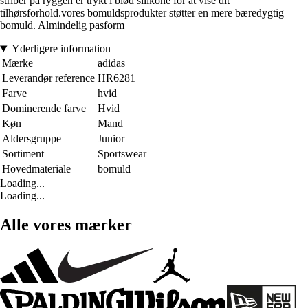
striber på ryggen er trykt i blød silikone for at vise dit
tilhørsforhold.vores bomuldsprodukter støtter en mere bæredygtig
bomuld. Almindelig pasform
Yderligere information
Mærke
adidas
Leverandør reference
HR6281
Farve
hvid
Dominerende farve
Hvid
Køn
Mand
Aldersgruppe
Junior
Sortiment
Sportswear
Hovedmateriale
bomuld
Loading...
Loading...
Alle vores mærker