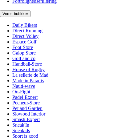
Fortrolighedserklæring
Vores butikker
Daily Bikers
Direct Running
Direct-Volley
Espace Golf
Foot-Store
Galop Store
Golf and co
Handball-Store
House of Rugby
La sellerie de Maé
Made in Paradis
Nauti-wave
On-Fight
Padel-Expert
Pecheur-Store
Pet and Garden
Slowood Interior
Smash-Expert
Sneak'In
Sneakids
Sport is good