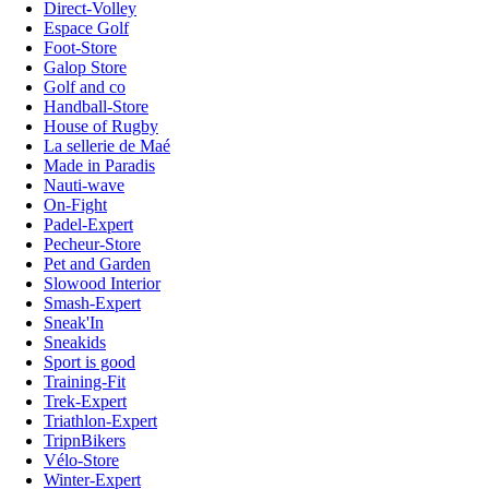
Direct-Volley
Espace Golf
Foot-Store
Galop Store
Golf and co
Handball-Store
House of Rugby
La sellerie de Maé
Made in Paradis
Nauti-wave
On-Fight
Padel-Expert
Pecheur-Store
Pet and Garden
Slowood Interior
Smash-Expert
Sneak'In
Sneakids
Sport is good
Training-Fit
Trek-Expert
Triathlon-Expert
TripnBikers
Vélo-Store
Winter-Expert