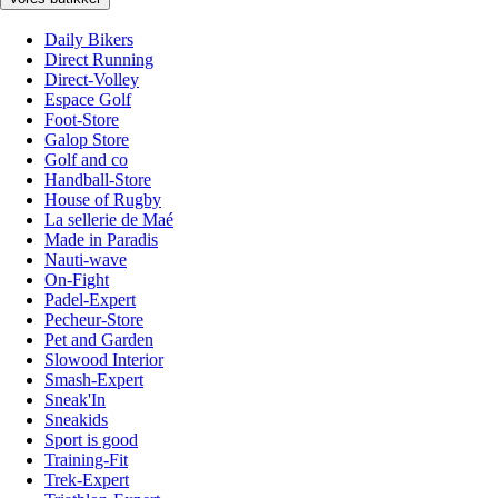
Daily Bikers
Direct Running
Direct-Volley
Espace Golf
Foot-Store
Galop Store
Golf and co
Handball-Store
House of Rugby
La sellerie de Maé
Made in Paradis
Nauti-wave
On-Fight
Padel-Expert
Pecheur-Store
Pet and Garden
Slowood Interior
Smash-Expert
Sneak'In
Sneakids
Sport is good
Training-Fit
Trek-Expert