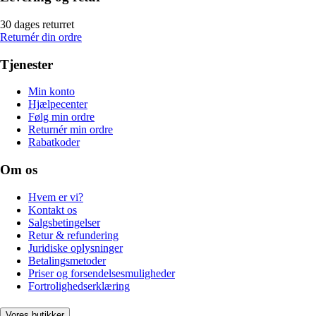
30 dages returret
Returnér din ordre
Tjenester
Min konto
Hjælpecenter
Følg min ordre
Returnér min ordre
Rabatkoder
Om os
Hvem er vi?
Kontakt os
Salgsbetingelser
Retur & refundering
Juridiske oplysninger
Betalingsmetoder
Priser og forsendelsesmuligheder
Fortrolighedserklæring
Vores butikker