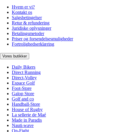
Hvem er vi?
Kontakt os
Salgsbetingelser
Retur & refundering
Juridiske oplysninger
Betalingsmetoder
Priser og forsendelsesmuligheder
Fortrolighedserklæring
Vores butikker
Daily Bikers
Direct Running
Direct-Volley
Espace Golf
Foot-Store
Galop Store
Golf and co
Handball-Store
House of Rugby
La sellerie de Maé
Made in Paradis
Nauti-wave
On-Fight