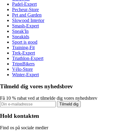
Padel-Expert
Pecheur-Store
Pet and Garden
Slowood Interior
Smash-Expert
Sneak'In
Sneakids
Sport is good
Training-Fit
Trek-Expert
Triathlon-Expert
TripnBikers
Vélo-Store
Winter-Expert
Tilmeld dig vores nyhedsbrev
Få 10 % rabat ved at tilmelde dig vores nyhedsbrev
Tilmeld dig
Hold kontakten
Find os på sociale medier