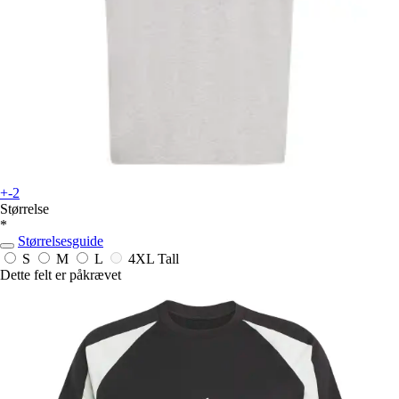
+-2
Størrelse
*
Størrelsesguide
S
M
L
4XL Tall
Dette felt er påkrævet