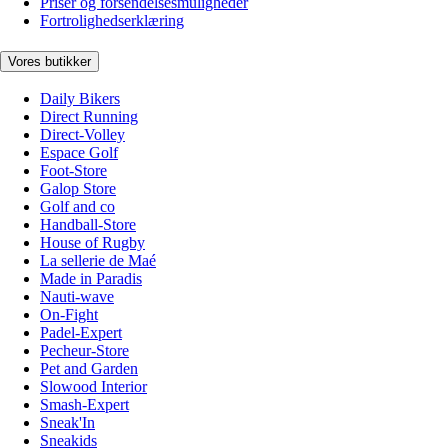
Priser og forsendelsesmuligheder
Fortrolighedserklæring
Vores butikker
Daily Bikers
Direct Running
Direct-Volley
Espace Golf
Foot-Store
Galop Store
Golf and co
Handball-Store
House of Rugby
La sellerie de Maé
Made in Paradis
Nauti-wave
On-Fight
Padel-Expert
Pecheur-Store
Pet and Garden
Slowood Interior
Smash-Expert
Sneak'In
Sneakids