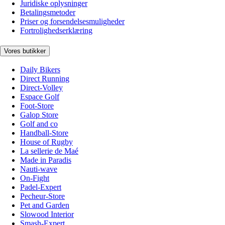
Juridiske oplysninger
Betalingsmetoder
Priser og forsendelsesmuligheder
Fortrolighedserklæring
Vores butikker
Daily Bikers
Direct Running
Direct-Volley
Espace Golf
Foot-Store
Galop Store
Golf and co
Handball-Store
House of Rugby
La sellerie de Maé
Made in Paradis
Nauti-wave
On-Fight
Padel-Expert
Pecheur-Store
Pet and Garden
Slowood Interior
Smash-Expert