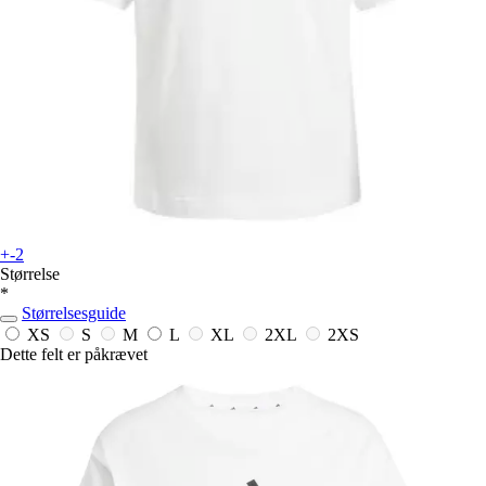
+-2
Størrelse
*
Størrelsesguide
XS
S
M
L
XL
2XL
2XS
Dette felt er påkrævet