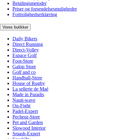
Betalingsmetoder
Priser og forsendelsesmuligheder
Fortrolighedserklæring
Vores butikker
Daily Bikers
Direct Running
Direct-Volley
Espace Golf
Foot-Store
Galop Store
Golf and co
Handball-Store
House of Rugby
La sellerie de Maé
Made in Paradis
Nauti-wave
On-Fight
Padel-Expert
Pecheur-Store
Pet and Garden
Slowood Interior
Smash-Expert