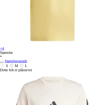
+4
Størrelse
*
Størrelsesguide
S
M
L
Dette felt er påkrævet