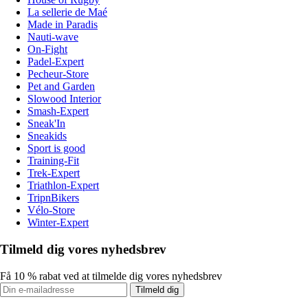
La sellerie de Maé
Made in Paradis
Nauti-wave
On-Fight
Padel-Expert
Pecheur-Store
Pet and Garden
Slowood Interior
Smash-Expert
Sneak'In
Sneakids
Sport is good
Training-Fit
Trek-Expert
Triathlon-Expert
TripnBikers
Vélo-Store
Winter-Expert
Tilmeld dig vores nyhedsbrev
Få 10 % rabat ved at tilmelde dig vores nyhedsbrev
Tilmeld dig