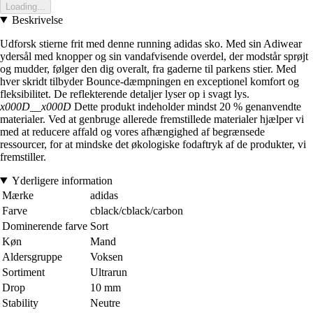
Loading...
Beskrivelse
Udforsk stierne frit med denne running adidas sko. Med sin Adiwear
ydersål med knopper og sin vandafvisende overdel, der modstår sprøjt
og mudder, følger den dig overalt, fra gaderne til parkens stier. Med
hver skridt tilbyder Bounce-dæmpningen en exceptionel komfort og
fleksibilitet. De reflekterende detaljer lyser op i svagt lys.
x000D__x000D
Dette produkt indeholder mindst 20 % genanvendte
materialer. Ved at genbruge allerede fremstillede materialer hjælper vi
med at reducere affald og vores afhængighed af begrænsede
ressourcer, for at mindske det økologiske fodaftryk af de produkter, vi
fremstiller.
Yderligere information
Mærke
adidas
Farve
cblack/cblack/carbon
Dominerende farve
Sort
Køn
Mand
Aldersgruppe
Voksen
Sortiment
Ultrarun
Drop
10 mm
Stability
Neutre