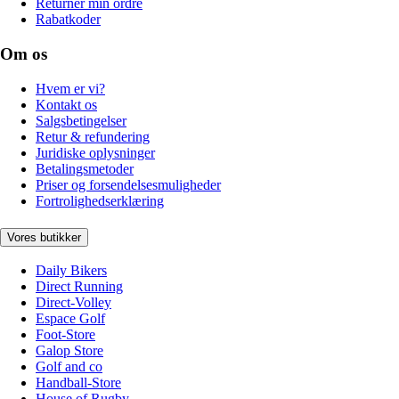
Returnér min ordre
Rabatkoder
Om os
Hvem er vi?
Kontakt os
Salgsbetingelser
Retur & refundering
Juridiske oplysninger
Betalingsmetoder
Priser og forsendelsesmuligheder
Fortrolighedserklæring
Vores butikker
Daily Bikers
Direct Running
Direct-Volley
Espace Golf
Foot-Store
Galop Store
Golf and co
Handball-Store
House of Rugby