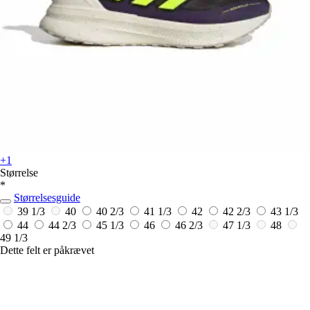
+1
Størrelse
*
Størrelsesguide
39 1/3
40
40 2/3
41 1/3
42
42 2/3
43 1/3
44
44 2/3
45 1/3
46
46 2/3
47 1/3
48
49 1/3
Dette felt er påkrævet