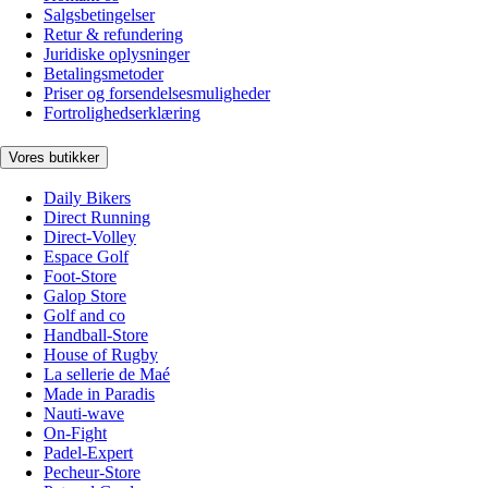
Salgsbetingelser
Retur & refundering
Juridiske oplysninger
Betalingsmetoder
Priser og forsendelsesmuligheder
Fortrolighedserklæring
Vores butikker
Daily Bikers
Direct Running
Direct-Volley
Espace Golf
Foot-Store
Galop Store
Golf and co
Handball-Store
House of Rugby
La sellerie de Maé
Made in Paradis
Nauti-wave
On-Fight
Padel-Expert
Pecheur-Store