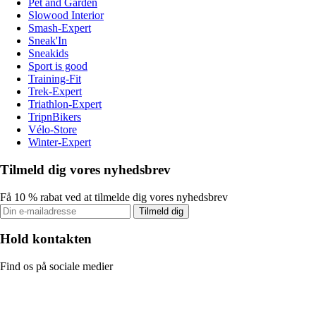
Pet and Garden
Slowood Interior
Smash-Expert
Sneak'In
Sneakids
Sport is good
Training-Fit
Trek-Expert
Triathlon-Expert
TripnBikers
Vélo-Store
Winter-Expert
Tilmeld dig vores nyhedsbrev
Få 10 % rabat ved at tilmelde dig vores nyhedsbrev
Tilmeld dig
Hold kontakten
Find os på sociale medier