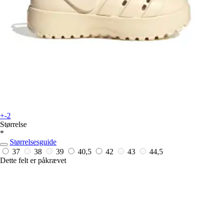
+-2
Størrelse
*
Størrelsesguide
37
38
39
40,5
42
43
44,5
Dette felt er påkrævet