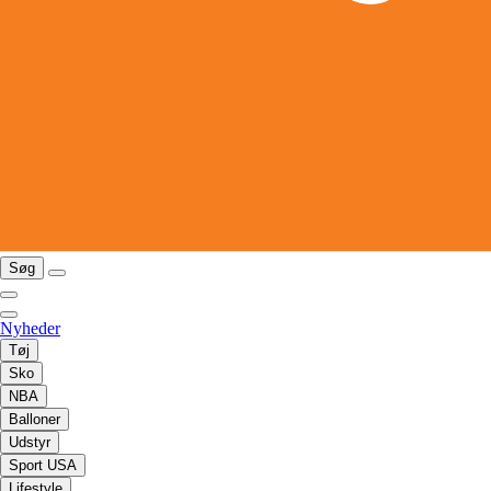
Søg
Nyheder
Tøj
Sko
NBA
Balloner
Udstyr
Sport USA
Lifestyle