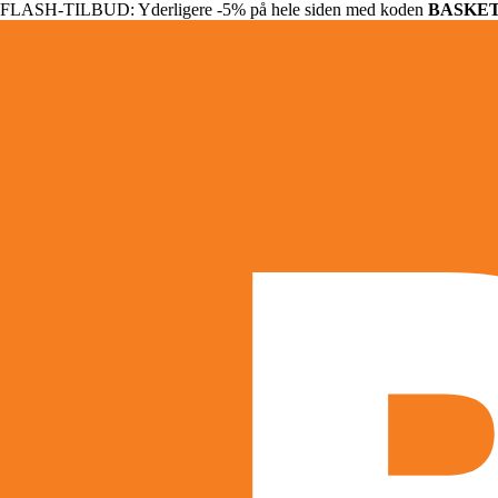
FLASH-TILBUD: Yderligere -5% på hele siden med koden
BASKE