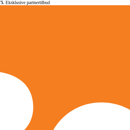
T5
. Eksklusive partnertilbud