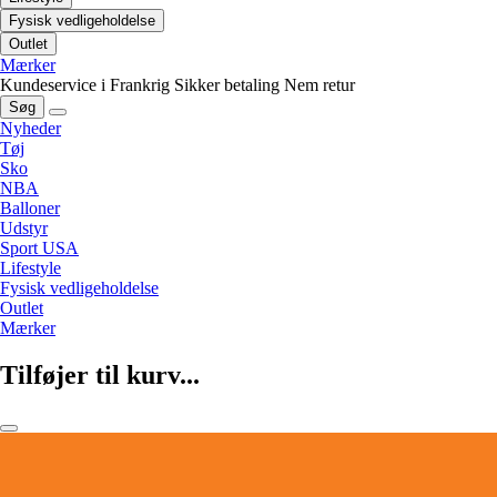
Fysisk vedligeholdelse
Outlet
Mærker
Kundeservice i Frankrig
Sikker betaling
Nem retur
Søg
Nyheder
Tøj
Sko
NBA
Balloner
Udstyr
Sport USA
Lifestyle
Fysisk vedligeholdelse
Outlet
Mærker
Tilføjer til kurv...