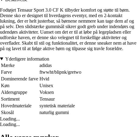
Fodtøjet Tensaur Sport 3.0 CF K tilbyder komfort og støtte til børn.
Denne sko er designet til hverdagens eventyr, med en 2-kontakt
lukning, der er helt justerbar, så børnene nemmere kan tage dem af og
på selv. Den slidstærke gummisål sikrer godt greb under indendørs og
udendørs aktiviteter. Uanset om det er til at løbe på legepladsen eller
udforske haven, er denne sko velegnet til forskellige aktiviteter og
overflader. Skabt til stil og funktionalitet, er denne sneaker nem at have
på og lavet til at følge aktive børn og tilpasse sig travle forældre.
Yderligere information
Mærke
adidas
Farve
ftwwht/blipnk/gretwo
Dominerende farve
Hvid
Køn
Unisex
Aldersgruppe
Voksen
Sortiment
Tensaur
Hovedmateriale
syntetisk materiale
Skosål
naturlig gummi
Loading...
Loading...