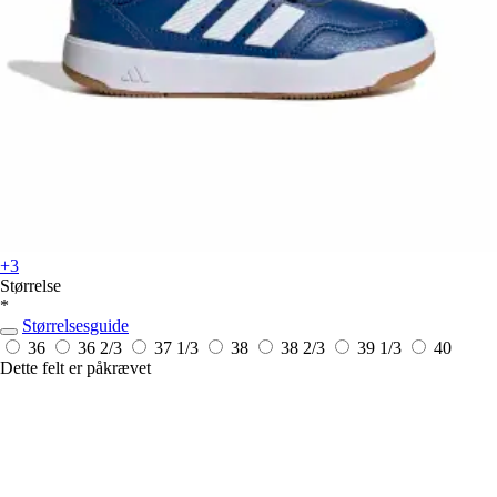
+3
Størrelse
*
Størrelsesguide
36
36 2/3
37 1/3
38
38 2/3
39 1/3
40
Dette felt er påkrævet