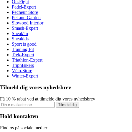
On-Fight
Padel-Expert
Pecheur-Store
Pet and Garden
Slowood Interior
Smash-Expert
Sneak'In
Sneakids
Sport is good
Training-Fit
Trek-Expert
Triathlon-Expert
TripnBikers
Vélo-Store
Winter-Expert
Tilmeld dig vores nyhedsbrev
Få 10 % rabat ved at tilmelde dig vores nyhedsbrev
Tilmeld dig
Hold kontakten
Find os på sociale medier