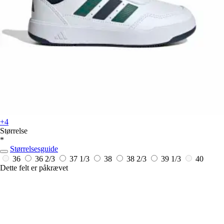
+4
Størrelse
*
Størrelsesguide
36
36 2/3
37 1/3
38
38 2/3
39 1/3
40
Dette felt er påkrævet