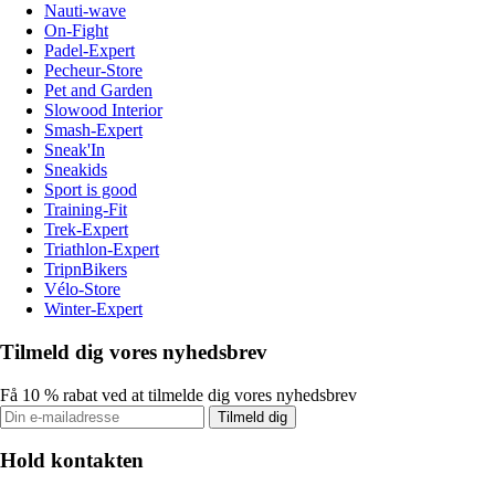
Nauti-wave
On-Fight
Padel-Expert
Pecheur-Store
Pet and Garden
Slowood Interior
Smash-Expert
Sneak'In
Sneakids
Sport is good
Training-Fit
Trek-Expert
Triathlon-Expert
TripnBikers
Vélo-Store
Winter-Expert
Tilmeld dig vores nyhedsbrev
Få 10 % rabat ved at tilmelde dig vores nyhedsbrev
Tilmeld dig
Hold kontakten