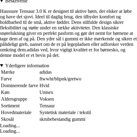
Beskrivelse
Haussure Tensaur 3.0 K er designet til aktive børn, der elsker at løbe
og have det sjovt. Ideel til daglig brug, den tilbyder komfort og
holdbarhed til de små, aktive fødder. Dens stilfulde design sikrer
fleksibilitet og støtte under en række aktiviteter. Den klassiske
snørelukning giver en perfekt pasform og gør det nemt for børnene at
tage dem af og på. Den ydre sål i gummi er ikke mærkende og sikrer et
pålideligt greb, uanset om de er på legepladsen eller udforsker verden
omkring dem.adidas ved, hvor vigtigt kvalitet er for børnesko, og
denne model er et bevis på det.
Yderligere information
Mærke
adidas
Farve
ftwwht/blipnk/gretwo
Dominerende farve
Hvid
Køn
Unisex
Aldersgruppe
Voksen
Sortiment
Tensaur
Hovedmateriale
Syntetisk materiale / tekstil
Skosål
skrubebestandig gummi
Loading...
Loading...