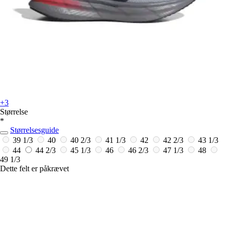
+3
Størrelse
*
Størrelsesguide
39 1/3
40
40 2/3
41 1/3
42
42 2/3
43 1/3
44
44 2/3
45 1/3
46
46 2/3
47 1/3
48
49 1/3
Dette felt er påkrævet