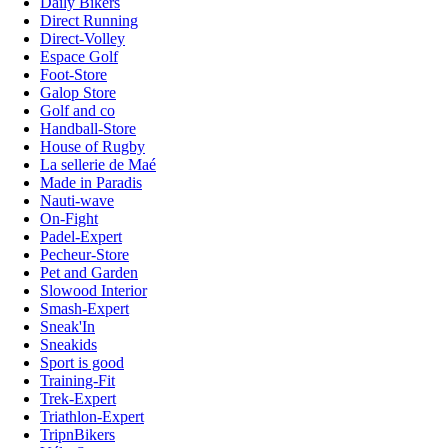
Daily Bikers
Direct Running
Direct-Volley
Espace Golf
Foot-Store
Galop Store
Golf and co
Handball-Store
House of Rugby
La sellerie de Maé
Made in Paradis
Nauti-wave
On-Fight
Padel-Expert
Pecheur-Store
Pet and Garden
Slowood Interior
Smash-Expert
Sneak'In
Sneakids
Sport is good
Training-Fit
Trek-Expert
Triathlon-Expert
TripnBikers