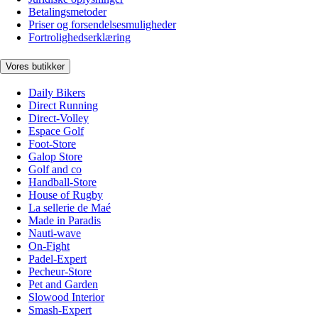
Betalingsmetoder
Priser og forsendelsesmuligheder
Fortrolighedserklæring
Vores butikker
Daily Bikers
Direct Running
Direct-Volley
Espace Golf
Foot-Store
Galop Store
Golf and co
Handball-Store
House of Rugby
La sellerie de Maé
Made in Paradis
Nauti-wave
On-Fight
Padel-Expert
Pecheur-Store
Pet and Garden
Slowood Interior
Smash-Expert