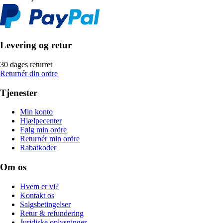
Levering og retur
30 dages returret
Returnér din ordre
Tjenester
Min konto
Hjælpecenter
Følg min ordre
Returnér min ordre
Rabatkoder
Om os
Hvem er vi?
Kontakt os
Salgsbetingelser
Retur & refundering
Juridiske oplysninger