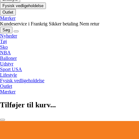
Fysisk vedligeholdelse
Outlet
Mærker
Kundeservice i Frankrig
Sikker betaling
Nem retur
Søg
Nyheder
Tøj
Sko
NBA
Balloner
Udstyr
Sport USA
Lifestyle
Fysisk vedligeholdelse
Outlet
Mærker
Tilføjer til kurv...