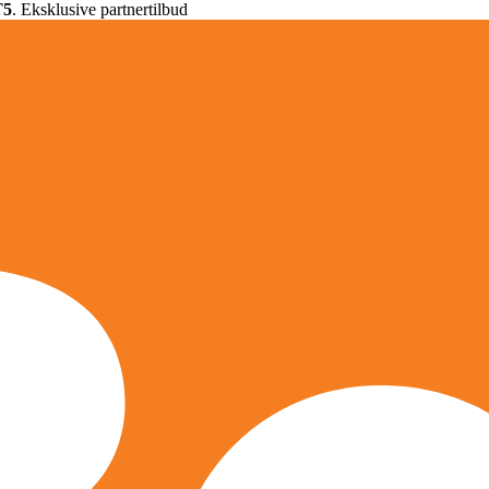
T5
. Eksklusive partnertilbud