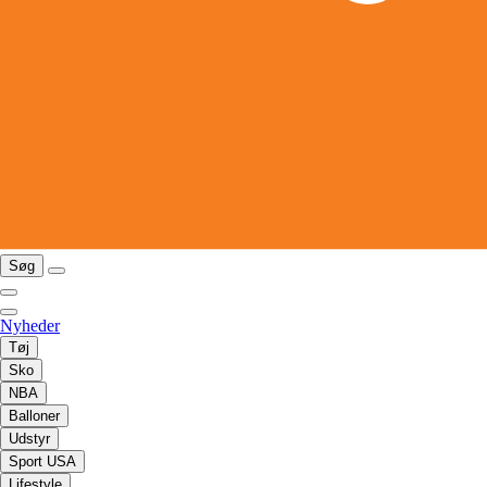
Søg
Nyheder
Tøj
Sko
NBA
Balloner
Udstyr
Sport USA
Lifestyle