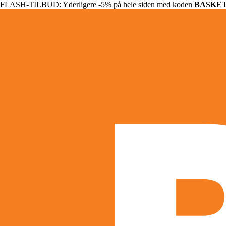
FLASH-TILBUD: Yderligere -5% på hele siden med koden
BASKE