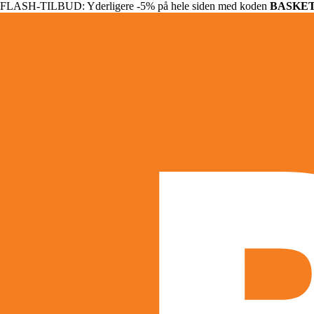
FLASH-TILBUD: Yderligere -5% på hele siden med koden
BASKE