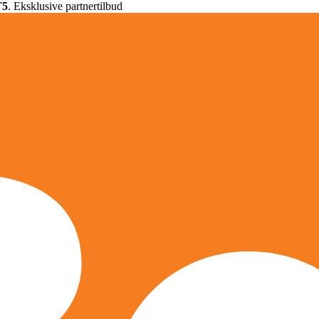
T5
. Eksklusive partnertilbud