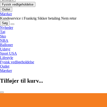
Fysisk vedligeholdelse
Outlet
Mærker
Kundeservice i Frankrig
Sikker betaling
Nem retur
Søg
Nyheder
Tøj
Sko
NBA
Balloner
Udstyr
Sport USA
Lifestyle
Fysisk vedligeholdelse
Outlet
Mærker
Tilføjer til kurv...