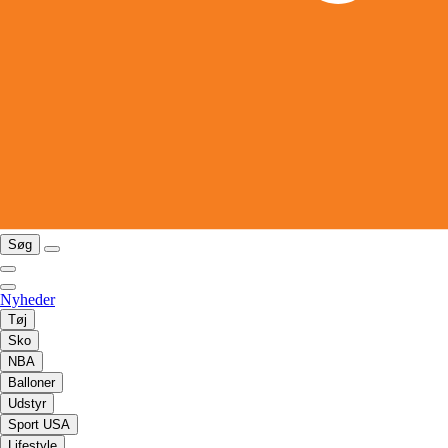
Søg
Nyheder
Tøj
Sko
NBA
Balloner
Udstyr
Sport USA
Lifestyle