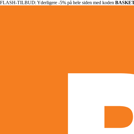
FLASH-TILBUD: Yderligere -5% på hele siden med koden
BASKE