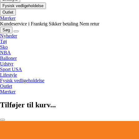
Fysisk vedligeholdelse
Outlet
Mærker
Kundeservice i Frankrig
Sikker betaling
Nem retur
Søg
Nyheder
Tøj
Sko
NBA
Balloner
Udstyr
Sport USA
Lifestyle
Fysisk vedligeholdelse
Outlet
Mærker
Tilføjer til kurv...