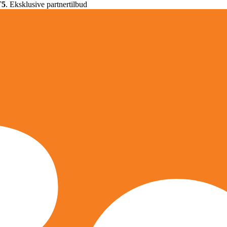
T5
. Eksklusive partnertilbud