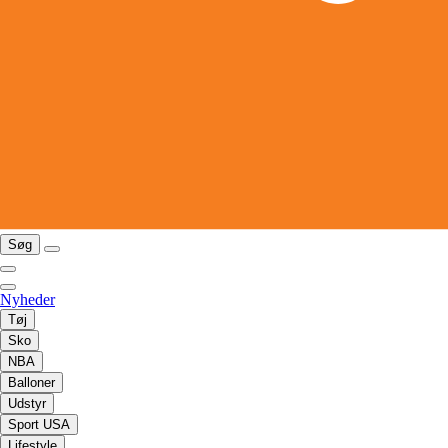
Søg
Nyheder
Tøj
Sko
NBA
Balloner
Udstyr
Sport USA
Lifestyle