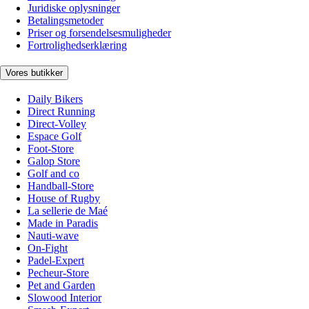
Juridiske oplysninger
Betalingsmetoder
Priser og forsendelsesmuligheder
Fortrolighedserklæring
Vores butikker
Daily Bikers
Direct Running
Direct-Volley
Espace Golf
Foot-Store
Galop Store
Golf and co
Handball-Store
House of Rugby
La sellerie de Maé
Made in Paradis
Nauti-wave
On-Fight
Padel-Expert
Pecheur-Store
Pet and Garden
Slowood Interior