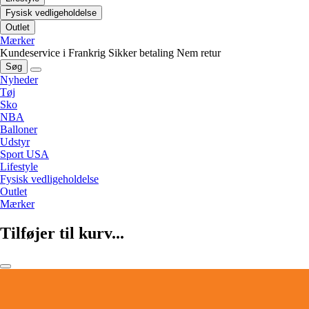
Fysisk vedligeholdelse
Outlet
Mærker
Kundeservice i Frankrig
Sikker betaling
Nem retur
Søg
Nyheder
Tøj
Sko
NBA
Balloner
Udstyr
Sport USA
Lifestyle
Fysisk vedligeholdelse
Outlet
Mærker
Tilføjer til kurv...