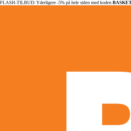
FLASH-TILBUD: Yderligere -5% på hele siden med koden
BASKE