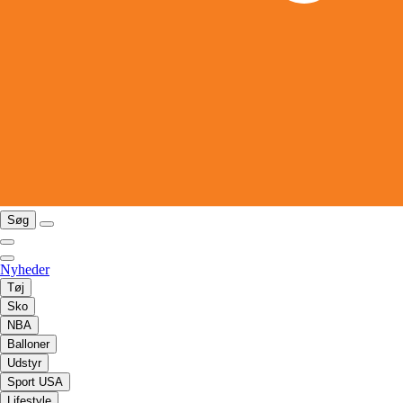
Søg
Nyheder
Tøj
Sko
NBA
Balloner
Udstyr
Sport USA
Lifestyle