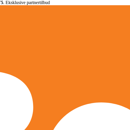
T5
. Eksklusive partnertilbud