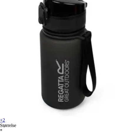
+2
Størrelse
*