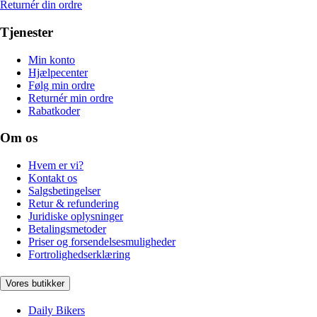
Returnér din ordre
Tjenester
Min konto
Hjælpecenter
Følg min ordre
Returnér min ordre
Rabatkoder
Om os
Hvem er vi?
Kontakt os
Salgsbetingelser
Retur & refundering
Juridiske oplysninger
Betalingsmetoder
Priser og forsendelsesmuligheder
Fortrolighedserklæring
Vores butikker
Daily Bikers