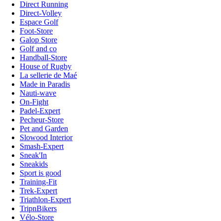
Direct Running
Direct-Volley
Espace Golf
Foot-Store
Galop Store
Golf and co
Handball-Store
House of Rugby
La sellerie de Maé
Made in Paradis
Nauti-wave
On-Fight
Padel-Expert
Pecheur-Store
Pet and Garden
Slowood Interior
Smash-Expert
Sneak'In
Sneakids
Sport is good
Training-Fit
Trek-Expert
Triathlon-Expert
TripnBikers
Vélo-Store