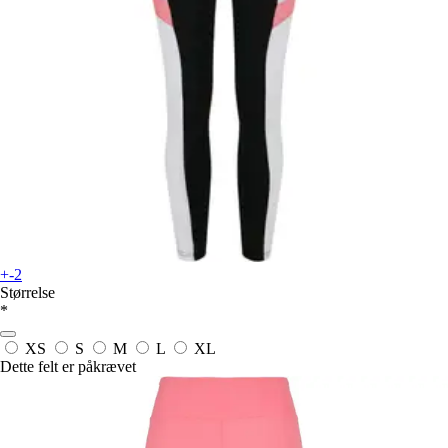
+-2
Størrelse
*
XS
S
M
L
XL
Dette felt er påkrævet