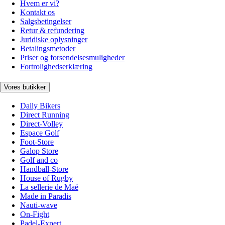
Hvem er vi?
Kontakt os
Salgsbetingelser
Retur & refundering
Juridiske oplysninger
Betalingsmetoder
Priser og forsendelsesmuligheder
Fortrolighedserklæring
Vores butikker
Daily Bikers
Direct Running
Direct-Volley
Espace Golf
Foot-Store
Galop Store
Golf and co
Handball-Store
House of Rugby
La sellerie de Maé
Made in Paradis
Nauti-wave
On-Fight
Padel-Expert