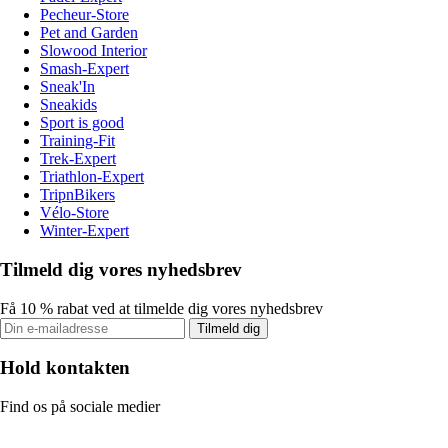
Pecheur-Store
Pet and Garden
Slowood Interior
Smash-Expert
Sneak'In
Sneakids
Sport is good
Training-Fit
Trek-Expert
Triathlon-Expert
TripnBikers
Vélo-Store
Winter-Expert
Tilmeld dig vores nyhedsbrev
Få 10 % rabat ved at tilmelde dig vores nyhedsbrev
Tilmeld dig
Hold kontakten
Find os på sociale medier